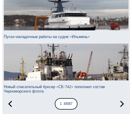
Пуско-наладочные работы на судне «Ильмень»
Новый спасательный буксир «СБ-742» пополнил состав
Черноморского флота
1
2
3
4
5
6
7